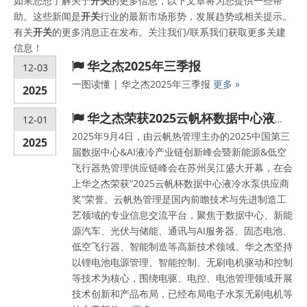
如果您想了解关于
开关
的更多信息，以下文章将为您提供一些帮
助。这些新闻是
开关
行业的最新市场形势，发展趋势或相关提示。
有关
开关
的更多消息正在发布。关注我们/联系我们获取更多关建
信息！
华之杰2025年三季报
12-03
一图读懂 | 华之杰2025年三季报
更多 »
2025
华之杰荣获2025云帆杯数据中心液冷水泵供应商奖
12-01
2025年9月4日，由云帆热管理主办的2025中国第三
2025
届数据中心&AI液冷产业链创新峰会暨新能源&低空
飞行器热管理供应链峰会在苏州吴江盛大开幕，在会
上华之杰荣获“2025云帆杯数据中心液冷水泵供应商
奖”荣誉。云帆热管理是国内前瞻技术与先进制造工
艺领域的专业信息交流平台，聚焦于数据中心、新能
源汽车、光伏与储能、通讯与AI服务器、固态电池、
低空飞行器、智能制造等高新技术领域。华之杰坚持
以锂电池电源管理、智能控制、无刷电机驱动和控制
等技术为核心，围绕电驱、电控、电池管理领域开展
技术创新和产品布局，已经布局电子水泵无刷电机等