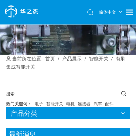
简体中文
English
当前所在位置:
首页
/
产品展示
/
智能开关
/
有刷
集成智能开关
2017-01-03
华之杰被TTI授予“优秀供应商”称号
2016年11月18日， TTI (Macao Commercial O
热门关键词：
电子
智能开关
电机
连接器
汽车
配件
产品分类
最新消息