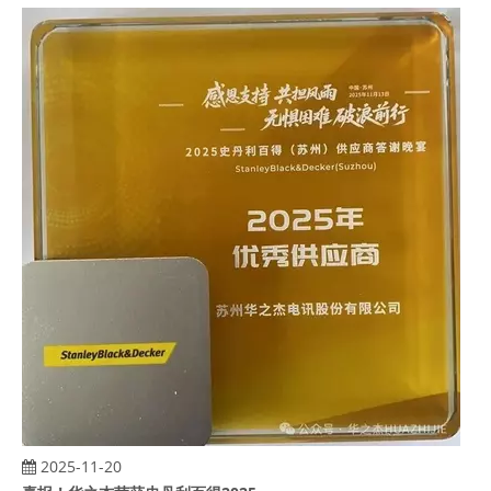
2025-11-20
喜报！华之杰荣获史丹利百得2025年供应商奖项