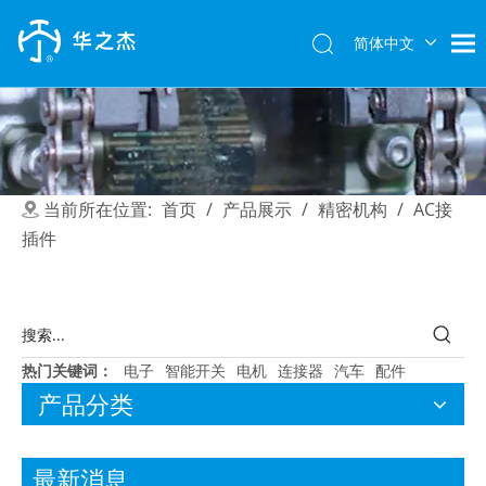
简体中文
English
当前所在位置:
首页
/
产品展示
/
精密机构
/
AC接
插件
2017-01-03
华之杰被TTI授予“优秀供应商”称号
2016年11月18日， TTI (Macao Commercial O
热门关键词：
电子
智能开关
电机
连接器
汽车
配件
产品分类
最新消息