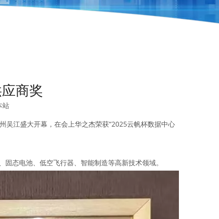
供应商奖
本站
苏州吴江盛大开幕，在会上华之杰荣获“2025云帆杯数据中心
器、固态电池、低空飞行器、智能制造等高新技术领域。