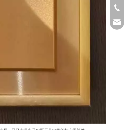
0512-66
marketi