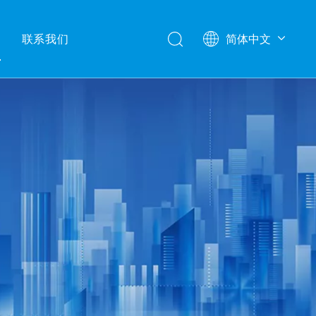
联系我们
简体中文
English