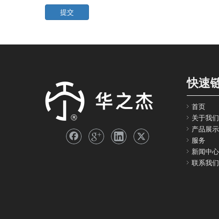
提交
快速
首页
关于我们
产品展示
服务
新闻中心
联系我们