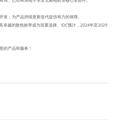
布局，已经布局电子水泵无刷电机等核心零部件。
开发，为产品持续更新迭代提供有力的保障。
的散热效率成为首要选择。IDC预计，2024年至2029
质的产品和服务！