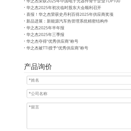
华之杰荣获2025年中国电子元器件骨干企业TOP100
华之杰2025年初次临时股东大会顺利召开
喜报！华之杰荣获史丹利百得2025年供应商奖项
新品进展：新能源汽车热管理系统精密结构件
华之杰2025年半年报
华之杰2025年三季报
华之杰夺得“优秀供应商”称号
华之杰被TTI授予“优秀供应商”称号
产品询价