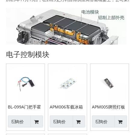
电子控制模块
2025-11-21
新品进展：新能源汽车热管理系统精密结构件
BL-099A门把手霍
APM006车载冰箱
APM005牌照灯板
公司汽车电子事业部开发设计完成新能源汽车液冷系统精密结构件，
尔传感器
灯板
询价
询价
询价