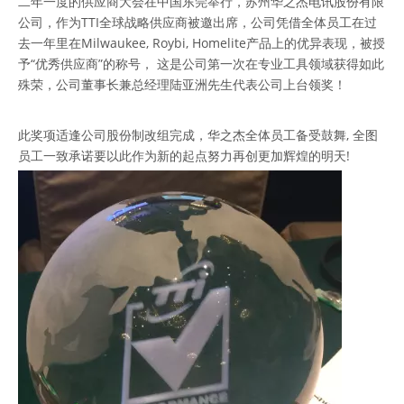
二年一度的供应商大会在中国东莞举行，苏州华之杰电讯股份有限
公司，作为TTI全球战略供应商被邀出席，公司凭借全体员工在过
去一年里在Milwaukee, Roybi, Homelite产品上的优异表现，被授
予“优秀供应商”的称号， 这是公司第一次在专业工具领域获得如此
殊荣，公司董事长兼总经理陆亚洲先生代表公司上台领奖！
此奖项适逢公司股份制改组完成，华之杰全体员工备受鼓舞, 全图
员工一致承诺要以此作为新的起点努力再创更加辉煌的明天!