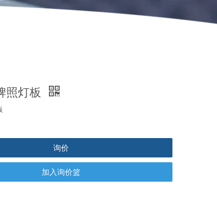
5牌照灯板
板
询价
加入询价篮