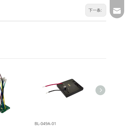
下一条:
marketi
BL-049A-01
BL-009C-01